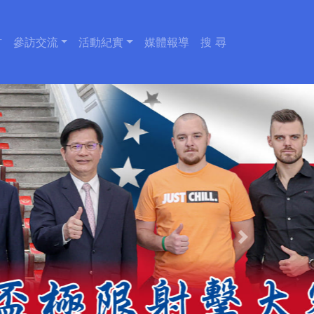
材
參訪交流
活動紀實
媒體報導
搜 尋
Next